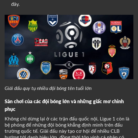
đây.
Giải đấu quy tụ nhiều đội bóng tên tuổi lớn
Sân chơi của các đội bóng lớn và những giấc mơ chinh
phục
Không chỉ dừng lại ở các trận đấu quốc nội, Ligue 1 còn là
bệ phóng để những đội bóng khẳng định mình trên đấu
trường quốc tế. Giải đấu này tạo cơ hội để nhiều CLB
hướng tới danh hiệu lớn, đồng thời tôn vinh cá nhân có