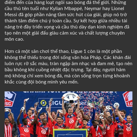
điểm đến của hàng loạt ngôi sao bóng đá thế giới. Những
cầu thủ tên tuổi như Kylian Mbappé, Neymar hay Lionel
Messi đã góp phần nâng tầm sức hút của giải, giúp nó trở
thành tâm điểm chú ý toàn cầu. Sự kết hợp giữa nhiều tài
năng trẻ đầy triển vọng và cầu thủ dày dạn kinh nghiệm đã
tạo nên một giải đấu giàu cảm xúc và chất lượng chuyên
môn cao.
Hơn cả một sân chơi thể thao, Ligue 1 còn là một phần
không thể thiếu trong đời sống văn hóa Pháp. Các khán đài
luôn rực rỡ sắc màu, tràn ngập âm nhạc và đam mê, tạo nên
bầu không khí cuồng nhiệt đặc trưng. Tại đây, người hâm
mộ không chỉ xem bóng đá, mà còn sống trọn từng khoảnh
khắc cùng đội bóng mình yêu mến.