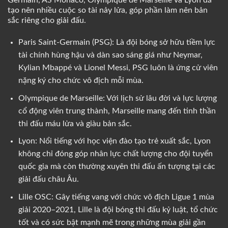
Germain, AS Monaco, Olympique de Marseille và Lyon đã
tạo nên nhiều cuộc so tài nảy lửa, góp phần làm nên bản
sắc riêng cho giải đấu.
Paris Saint-Germain (PSG): Là đội bóng sở hữu tiềm lực
tài chính hùng hậu và dàn sao sáng giá như Neymar,
Kylian Mbappé và Lionel Messi, PSG luôn là ứng cử viên
nặng ký cho chức vô địch mỗi mùa.
Olympique de Marseille: Với lịch sử lâu đời và lực lượng
cổ động viên trung thành, Marseille mang đến tinh thần
thi đấu máu lửa và giàu bản sắc.
Lyon: Nổi tiếng với học viện đào tạo trẻ xuất sắc, Lyon
không chỉ đóng góp nhân lực chất lượng cho đội tuyển
quốc gia mà còn thường xuyên thi đấu ấn tượng tại các
giải đấu châu Âu.
Lille OSC: Gây tiếng vang với chức vô địch Ligue 1 mùa
giải 2020–2021, Lille là đội bóng thi đấu kỷ luật, tổ chức
tốt và có sức bật mạnh mẽ trong những mùa giải gần