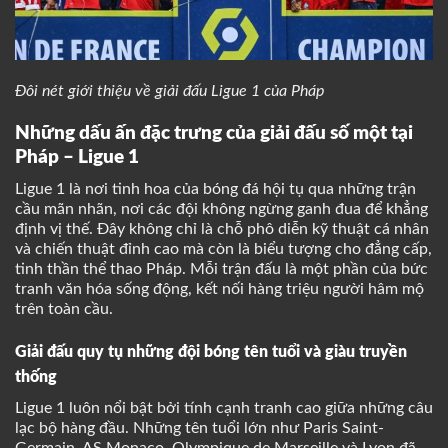
Đôi nét giới thiệu về giải đấu Ligue 1 của Pháp
Những dấu ấn đặc trưng của giải đấu số một tại
Pháp – Ligue 1
Ligue 1 là nơi tinh hoa của bóng đá hội tụ qua những trận
cầu mãn nhãn, nơi các đội không ngừng ganh đua để khẳng
định vị thế. Đây không chỉ là chỗ phô diễn kỹ thuật cá nhân
và chiến thuật đỉnh cao mà còn là biểu tượng cho đẳng cấp,
tinh thần thể thao Pháp. Mỗi trận đấu là một phần của bức
tranh văn hóa sống động, kết nối hàng triệu người hâm mộ
trên toàn cầu.
Giải đấu quy tụ những đội bóng tên tuổi và giàu truyền
thống
Ligue 1 luôn nổi bật bởi tính cạnh tranh cao giữa những câu
lạc bộ hàng đầu. Những tên tuổi lớn như Paris Saint-