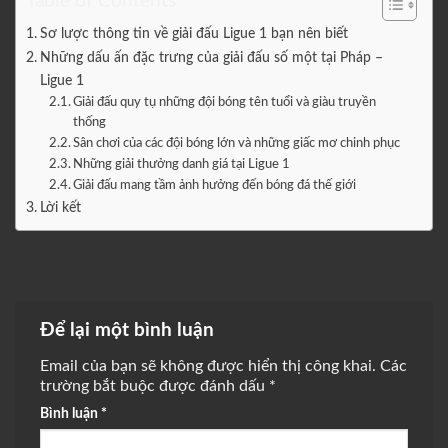
Table of Contents
Sơ lược thông tin về giải đấu Ligue 1 bạn nên biết
Những dấu ấn đặc trưng của giải đấu số một tại Pháp –
Ligue 1
Giải đấu quy tụ những đội bóng tên tuổi và giàu truyền
thống
Sân chơi của các đội bóng lớn và những giấc mơ chinh phục
Những giải thưởng danh giá tại Ligue 1
Giải đấu mang tầm ảnh hưởng đến bóng đá thế giới
Lời kết
Để lại một bình luận
Email của bạn sẽ không được hiển thị công khai.
Các
trường bắt buộc được đánh dấu
*
Bình luận
*