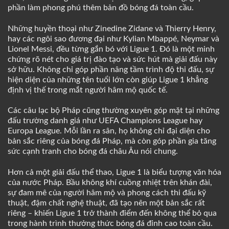
phần làm phong phú thêm bản đồ bóng đá toàn cầu.
Những huyền thoại như Zinedine Zidane và Thierry Henry,
hay các ngôi sao đương đại như Kylian Mbappé, Neymar và
Lionel Messi, đều từng gắn bó với Ligue 1. Đó là một minh
chứng rõ nét cho giá trị đào tạo và sức hút mà giải đấu này
sở hữu. Không chỉ góp phần nâng tầm trình độ thi đấu, sự
hiện diện của những tên tuổi lớn còn giúp Ligue 1 khẳng
định vị thế trong mắt người hâm mộ quốc tế.
Các câu lạc bộ Pháp cũng thường xuyên góp mặt tại những
đấu trường danh giá như UEFA Champions League hay
Europa League. Mỗi lần ra sân, họ không chỉ đại diện cho
bản sắc riêng của bóng đá Pháp, mà còn góp phần gia tăng
sức cạnh tranh cho bóng đá châu Âu nói chung.
Hơn cả một giải đấu thể thao, Ligue 1 là biểu tượng văn hóa
của nước Pháp. Bầu không khí cuồng nhiệt trên khán đài,
sự đam mê của người hâm mộ và phong cách thi đấu kỹ
thuật, đậm chất nghệ thuật, đã tạo nên một bản sắc rất
riêng – khiến Ligue 1 trở thành điểm đến không thể bỏ qua
trong hành trình thưởng thức bóng đá đỉnh cao toàn cầu.