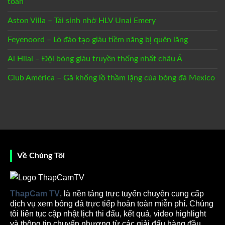
toán
Aston Villa – Tái sinh nhờ HLV Unai Emery
Feyenoord – Lò đào tạo giàu tiềm năng bị quên lãng
Al Hilal – Đội bóng giàu truyền thống nhất châu Á
Club América – Gã khổng lồ thầm lặng của bóng đá Mexico
Về Chúng Tôi
ThapCam TV
, là nền tảng trực tuyến chuyên cung cấp
dịch vụ xem bóng đá trực tiếp hoàn toàn miễn phí. Chúng
tôi liên tục cập nhật lịch thi đấu, kết quả, video highlight
và thông tin chuyển nhượng từ các giải đấu hàng đầu